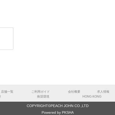
）
店舗一覧
ご利用ガイド
会社概要
求人情報
針
推奨環境
HONG KONG
COPYRIGHT©PEACH JOHN CO.,LTD
Powered by
PKSHA